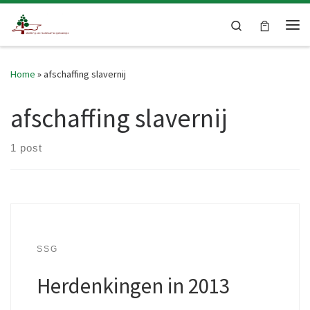
Skip to content
Search
Me
Home
»
afschaffing slavernij
afschaffing slavernij
1 post
SSG
Herdenkingen in 2013