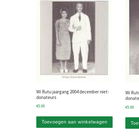
Wi Rutu jaargang 2004 december niet-
Wi Rut
donateurs
donate
€
5.00
€
5.00
Toevoegen aan winkelwagen
Toe