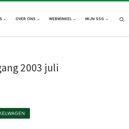
Se
S
OVER ONS
WEBWINKEL
MIJN SSG
gang 2003 juli
5.00.
 donateurs aantal
NKELWAGEN