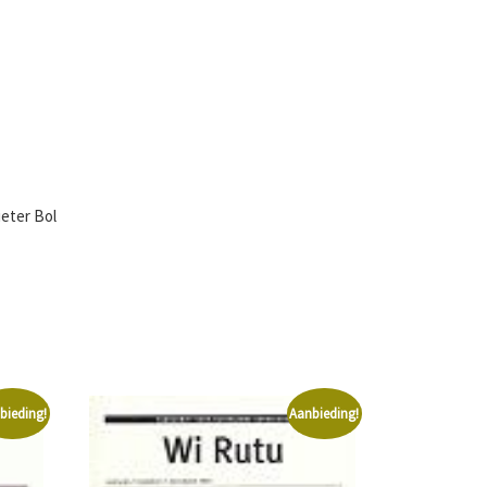
ieter Bol
bieding!
Aanbieding!