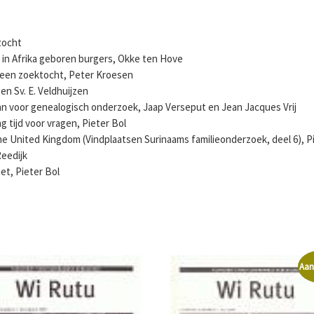
zocht
: in Afrika geboren burgers, Okke ten Hove
 een zoektocht, Peter Kroesen
n Sv. E. Veldhuijzen
van voor genealogisch onderzoek, Jaap Verseput en Jean Jacques Vrij
g tijd voor vragen, Pieter Bol
 the United Kingdom (Vindplaatsen Surinaams familieonderzoek, deel 6), P
Reedijk
et, Pieter Bol
Aan