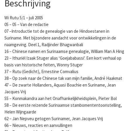
Beschrijving
Wi Rutu 5/1 – juli 2005
05 – 05 – Van de redactie
07 –Introductie tot de genealogie van de Hindoestanen in
Suriname. Met bijzondere aandacht voor ontwikkelingen in de
naamgeving. Deel 1, Radjinder Bhagwanbali
16 – Chinese namen en Surinaamse genealogie, William Man A Hing
23 – Ithuriël Izaak Stuger alias ‘Goejababassi’. Een kort verhaal op
basis van historische feiten, Wonny Stuger
37 – Rutu (Gedicht), Ernestine Comvalius
38 – Op zoek naar de Chinese tak van mijn familie, André Haakmat
47 – De zwarte Hollanders, Aquasi Boachie en Suriname, Jean
Jacques Vrij
55 – Konmakandra aan het Onafhankelijkheidsplein, Pieter Bol
58 – De eerste reizende Surinaamse stambomententoonstelling,
Helen Wijngaarde
62 – Jan Nepveu getogen Surinamer, Jean Jacques Vrij
66 – Nieuws, reacties en aanvullingen