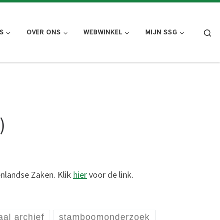
Se
S
OVER ONS
WEBWINKEL
MIJN SSG
)
enlandse Zaken. Klik
hier
voor de link.
aal archief
stamboomonderzoek