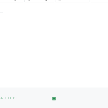
e
BACK TO POST LIST
VERFILMDE SURINAAMSE BESTANDEN BESCHIKBAAR BIJ DE STUDIEZAAL CBG