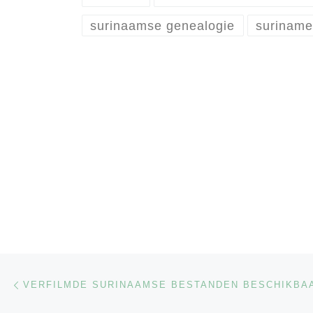
surinaamse genealogie
surinam
Berichtnavigatie
Previous post