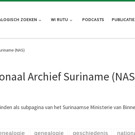
ALOGISCH ZOEKEN
WI RUTU
PODCASTS
PUBLICATIE
uriname (NAS)
onaal Archief Suriname (NAS
vinden als subpagina van het Surinaamse Ministerie van Binn
enealogie
genealogie
geschiedenis
nation