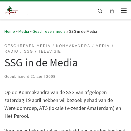
Skip to content
Search
Me
Home
»
Media
»
Geschreven media
»
SSG in de Media
GESCHREVEN MEDIA
KONMAKANDRA
MEDIA
RADIO
SSG
TELEVISIE
SSG in de Media
Gepubliceerd
21 april 2008
Op de Konmakandra van de SSG van afgelopen
zaterdag 19 april hebben wij bezoek gehad van de
Wereldomroep, AT5 (lokale tv-zender Amsterdam) en
Het Parool.
Voor zover bekend zal er aandacht aan worden besteed: