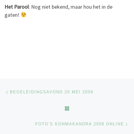
Het Parool
: Nog niet bekend, maar hou het in de
gaten!
Berichtnavigatie
Previous post
BEGELEIDINGSAVOND 20 MEI 2008
BACK TO POST LIST
Ne
FOTO’S KONMAKANDRA 2008 ONLINE