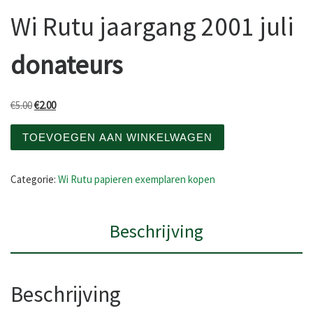
Wi Rutu jaargang 2001 juli
donateurs
Oorspronkelijke prijs was: €5.00.
Huidige prijs is: €2.00.
€
5.00
€
2.00
Wi Rutu jaargang 2001 juli donateurs aantal
TOEVOEGEN AAN WINKELWAGEN
Categorie:
Wi Rutu papieren exemplaren kopen
Beschrijving
Beschrijving