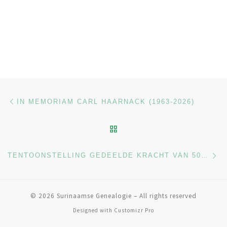
Berichtnavigatie
Previous post
IN MEMORIAM CARL HAARNACK (1963-2026)
BACK TO POST LIST
Ne
TENTOONSTELLING GEDEELDE KRACHT VAN 50 CARIBISCHE VOORMOEDERS – 5 T/M 25 MAART – ATRIUM DEN HAAG.
© 2026
Surinaamse Genealogie
–
All rights reserved
Designed with
Customizr Pro