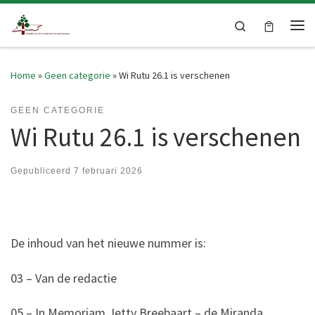
Skip to content
Search
Me
Home
»
Geen categorie
»
Wi Rutu 26.1 is verschenen
GEEN CATEGORIE
Wi Rutu 26.1 is verschenen
Gepubliceerd
7 februari 2026
De inhoud van het nieuwe nummer is:
03 – Van de redactie
05 – In Memoriam Jetty Breebaart – de Miranda,