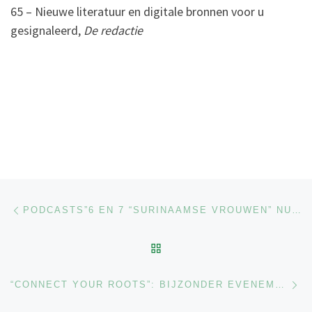
65 – Nieuwe literatuur en digitale bronnen voor u
gesignaleerd,
De redactie
Berichtnavigatie
Previous post
PODCASTS”6 EN 7 “SURINAAMSE VROUWEN” NU BESCHIKBAAR -> ZIE ONDER PODCASTS
BACK TO POST LIST
Ne
“CONNECT YOUR ROOTS”: BIJZONDER EVENEMENT ROTTERDAM 25 OKTOBER 2025