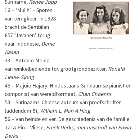
Suriname,
Renée Jopp
16 – ‘Mulih’ – Sporen
van terugkeer. In 1928
bracht de Sembilan
657 ‘Javanen’ terug
naar Indonesië,
Denie
Kasan
33 – Antonio Moniz,
van winkelbediende tot grootgrondbezitter,
Ronald
Lieuw-Sjong
45 – Majoie Hajary: Hindostaans-Surinaamse pianist en
componist van wereldformaat,
Chan Choenni
53 – Surinaams-Chinese auteurs van proefschriften
(addendum 8),
William L. Man A Hing
56 – Van heinde en ver. De geschiedenis van de familie
Tai A Pin – Vliese,
Freek Derks, met naschrift
van Erwin
Derks