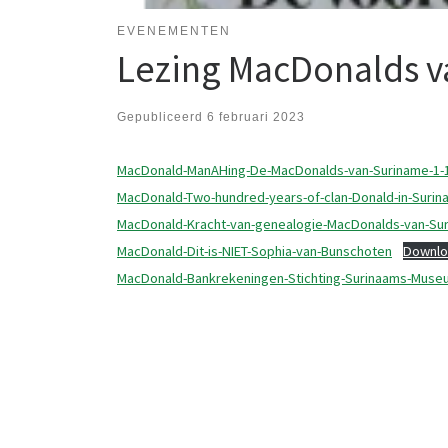
EVENEMENTEN
Lezing MacDonalds 
Gepubliceerd
6 februari 2023
MacDonald-ManAHing-De-MacDonalds-van-Suriname-1-
MacDonald-Two-hundred-years-of-clan-Donald-in-Suri
MacDonald-Kracht-van-genealogie-MacDonalds-van-Su
MacDonald-Dit-is-NIET-Sophia-van-Bunschoten
Downlo
MacDonald-Bankrekeningen-Stichting-Surinaams-Muse