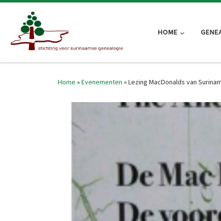
Skip to content
HOME
GENE
Home
»
Evenementen
»
Lezing MacDonalds van Surina