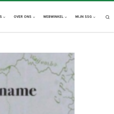
Se
S
OVER ONS
WEBWINKEL
MIJN SSG