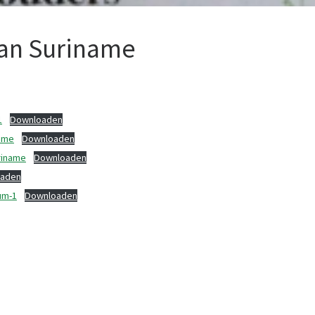
van Suriname
1
Downloaden
name
Downloaden
riname
Downloaden
aden
um-1
Downloaden