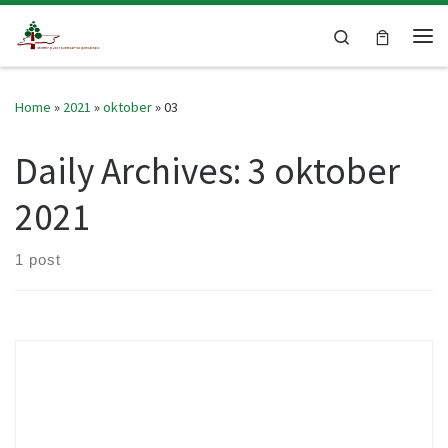
Skip to content
Search
Me
Home
»
2021
»
oktober
»
03
Daily Archives:
3 oktober
2021
1 post