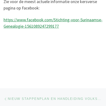
Zie voor de meest actuele informatie onze kersverse
pagina op Facebook:
https://www.facebook.com/Stichting-voor-Surinaamse-
Genealogie-1561089247299177
Berichtnavigatie
Previous post
NIEUW STAPPENPLAN EN HANDLEIDING VOLKSTELLINGEN