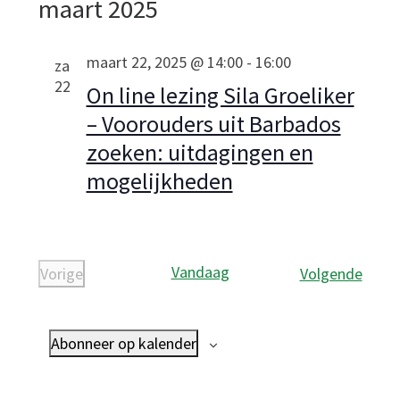
maart 2025
a
maart 22, 2025 @ 14:00
-
16:00
za
t
22
On line lezing Sila Groeliker
i
– Voorouders uit Barbados
zoeken: uitdagingen en
e
mogelijkheden
Vandaag
E
Vorige
Volgende
E
v
v
e
Abonneer op kalender
e
n
n
e
e
m