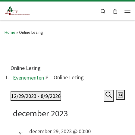
Skip to content
Search
Me
Home
»
Online Lezing
Online Lezing
Online Lezing
Evenementen
E
Evenementen
E
12/29/2023
 - 
8/9/2026
L
Z
v
S
v
i
december 2023
o
e
j
e
e
e
l
s
n
k
e
t
december 29, 2023 @ 00:00
vr