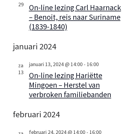
n
e
e
c
29
On-line lezing Carl Haarnack
n
t
m
e
– Benoit, reis naar Suriname
e
e
(1839-1840)
m
e
n
r
e
e
januari 2024
t
e
n
w
n
januari 13, 2024 @ 14:00
-
16:00
za
e
d
t
13
On-line lezing Hariëtte
a
e
e
Mingoen – Herstel van
t
r
u
verbroken familiebanden
n
g
m
.
a
Z
februari 2024
v
o
e
februari 24, 2024 @ 14:00
-
16:00
za