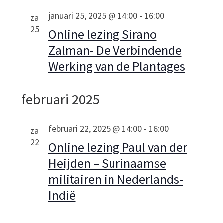
g
januari 25, 2025 @ 14:00
-
16:00
za
25
Online lezing Sirano
e
Zalman- De Verbindende
v
Werking van de Plantages
e
februari 2025
n
n
februari 22, 2025 @ 14:00
-
16:00
za
22
Online lezing Paul van der
a
Heijden – Surinaamse
v
militairen in Nederlands-
Indië
i
g