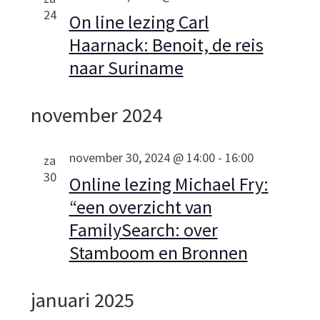
e
24
n
On line lezing Carl
k
Haarnack: Benoit, de reis
n
naar Suriname
a
e
v
n
november 2024
i
e
g
november 30, 2024 @ 14:00
-
16:00
za
n
a
30
Online lezing Michael Fry:
t
“een overzicht van
w
i
FamilySearch: over
e
Stamboom en Bronnen
e
e
januari 2025
r